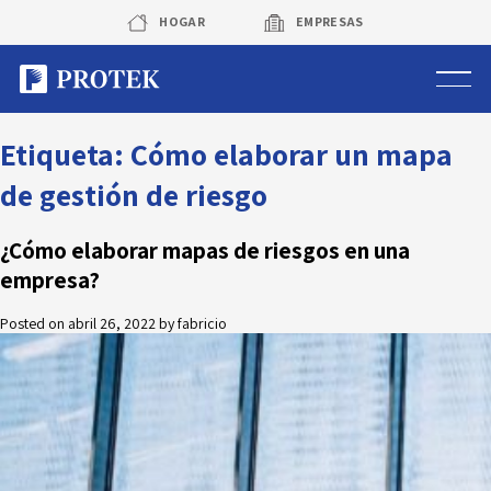
Skip
HOGAR
EMPRESAS
to
content
Sistema de alarmas
Etiqueta:
Cómo elaborar un mapa
de gestión de riesgo
Sistema de cámaras
¿Cómo elaborar mapas de riesgos en una
Rastreo vehicular GPS
empresa?
Protek Personas
Posted on
abril 26, 2022
by
fabricio
Corredora de seguros
Sobre Protek
Trabaja con nosotros