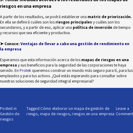
riesgos en una empresa
A partir de los resultados, se podrá establecer una
matriz de priorización.
En ella se definirá cuáles son los
riesgos principales
y cuáles son los
secundarios, y a partir de eso, aplicar una
política de inversión
de tiempo
y recursos que sea eficiente y productiva.
➤ Conoce:
Ventajas de llevar a cabo una gestión de rendimiento en
la
empresa
Esperamos que esta información acerca de los
mapas de riesgos
en una
empresa
y sus beneficios para la seguridad de las corporaciones te haya
servido. En
Protek
queremos construir un mundo más seguro para tí, para tus
empleados y para tus activos. ¿Qué estás esperando para consultar sobre
nuestras soluciones de seguridad integral empresarial?
Posted in
Tagged
Cómo elaborar un mapa de gestión de
Leave a
Gestión de
riesgo
,
mapa de riesgos
,
riesgos en una empresa
Comment
riesgos