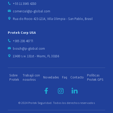
+55 11 3045 4280
comercial@p-global.com
Rua do Rocio 423-1214, Villa Olimpia - San Pablo, Brasil
Protek Corp USA
+305 238 4877l
bosch@p-global.com
13430 s.w. 131st - Miami, FL 33186
Sobre
Trabajá con
Políticas
Novedades
Faq
Contacto
Protek
nosotros
Protek GPS
© 2024 Protek Seguridad. Todos los derechos reservados