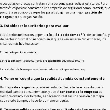
A veces las empresas contratan a una persona para realizar esta tarea. Pero
también es posible contratar a una empresa de seguridad como
Protek
, que
pondrá a su equipo de expertos para trabajar en una mejor
g
estión de
riesgos
para tu organización.
3. Establecer los criterios para evaluar
Los criterios necesarios dependerán del
tipo de compañía
, de su tamaño, y
del sector industrial o financiero en el que se vea inmersa. Sin embargo, los
criterios más habituales son:
El nivel de
impacto económico
La
frecuencia
con la que ocurre o la
probabilidad
de que pueda ocurrir
La
cantidad de áreas
que se verían afectadas con el impacto de ese riesgo
4. Tener en cuenta que la realidad cambia constantemente
Un
mapa de riesgos
no puede ser estático. Debe tener en cuenta que la
realidad cambia constantemente, y que el
contexto de la empresa
es
siempre distinto. Por lo tanto, es necesario realizar una revisión del mapa
cada cierto tiempo, y hacerlo de manera regular.
5. Tomar medidas acordes a los resultados de los mapas de