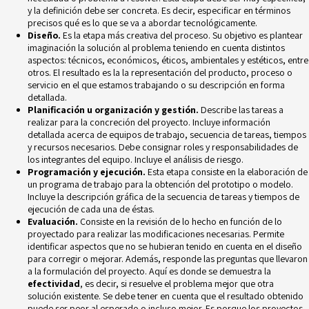
y la definición debe ser concreta. Es decir, especificar en términos
precisos qué es lo que se va a abordar tecnológicamente.
Diseño.
Es la etapa más creativa del proceso. Su objetivo es plantear
imaginación la solución al problema teniendo en cuenta distintos
aspectos: técnicos, económicos, éticos, ambientales y estéticos, entre
otros. El resultado es la la representación del producto, proceso o
servicio en el que estamos trabajando o su descripción en forma
detallada.
Planificación u organización y gestión.
Describe las tareas a
realizar para la concreción del proyecto. Incluye información
detallada acerca de equipos de trabajo, secuencia de tareas, tiempos
y recursos necesarios. Debe consignar roles y responsabilidades de
los integrantes del equipo. Incluye el
análisis de riesgo.
Programación y ejecución.
Esta etapa consiste en la elaboración de
un programa de trabajo para la obtención del prototipo o modelo.
Incluye la descripción gráfica de la secuencia de tareas y tiempos de
ejecución de cada una de éstas.
Evaluación.
Consiste en la revisión de lo hecho en función de lo
proyectado para realizar las modificaciones necesarias. Permite
identificar aspectos que no se hubieran tenido en cuenta en el diseño
para corregir o mejorar. Además, responde las preguntas que llevaron
a la formulación del proyecto. Aquí es donde se demuestra la
efectividad
, es decir, si resuelve el problema mejor que otra
solución existente. Se debe tener en cuenta que el resultado obtenido
puede ser peor al esperado o incluso mejor. Es porque los proyectos