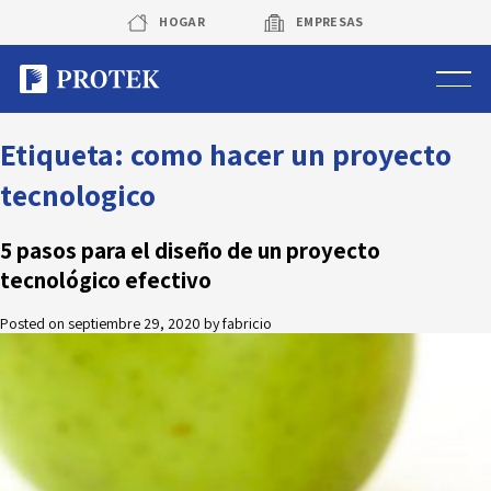
Skip
HOGAR
EMPRESAS
to
content
Sistema de alarmas
Etiqueta:
como hacer un proyecto
tecnologico
Sistema de cámaras
5 pasos para el diseño de un proyecto
Rastreo vehicular GPS
tecnológico efectivo
Protek Personas
Posted on
septiembre 29, 2020
by
fabricio
Corredora de seguros
Sobre Protek
Trabaja con nosotros