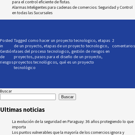
para el control eficiente de flotas.
Alarmas Inteligentes para cadenas de comercios: Seguridad y Control
en todas las Sucursales
Posted
Tagged
como hacer un proyecto tecnologico
,
etapas
2
in
de un proyecto
,
etapas de un proyecto tecnologico
,
comentarios
Gestión
fases del proceso tecnologico
,
gestión de riesgos en
de
proyectos
,
pasos para el diseño de un proyecto
,
riesgos
proyectos tecnológicos
,
qué es un proyecto
tecnológico
Buscar
Buscar
Ultimas noticias
La evolución de la seguridad en Paraguay: 36 años protegiendo lo que
importa
Los puntos vulnerables que la mayoría de los comercios ignora y