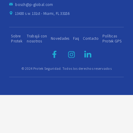
bosch@p-global.com
13430 s.w. 131st - Miami, FL 33186
Sobre
Trabajá con
Políticas
Novedades
Faq
Contacto
Protek
nosotros
Protek GPS
© 2024 Protek Seguridad. Todos los derechos reservados