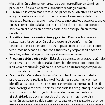
y la definición debe ser concreta. Es decir, especificar en términos
precisos qué es lo que se va a abordar tecnológicamente.
Diseño.
Es la etapa más creativa del proceso. Su objetivo es plantear
imaginación la solución al problema teniendo en cuenta distintos
aspectos: técnicos, económicos, éticos, ambientales y estéticos, entre
otros. El resultado es la la representación del producto, proceso o
servicio en el que estamos trabajando o su descripción en forma
detallada.
Planificación u organización y gestión.
Describe las tareas a
realizar para la concreción del proyecto. Incluye información
detallada acerca de equipos de trabajo, secuencia de tareas, tiempos
y recursos necesarios. Debe consignar roles y responsabilidades de
los integrantes del equipo. Incluye el
análisis de riesgo.
Programación y ejecución.
Esta etapa consiste en la elaboración de
un programa de trabajo para la obtención del prototipo o modelo.
Incluye la descripción gráfica de la secuencia de tareas y tiempos de
ejecución de cada una de éstas.
Evaluación.
Consiste en la revisión de lo hecho en función de lo
proyectado para realizar las modificaciones necesarias. Permite
identificar aspectos que no se hubieran tenido en cuenta en el diseño
para corregir o mejorar. Además, responde las preguntas que llevaron
a la formulación del proyecto. Aquí es donde se demuestra la
efectividad
, es decir, si resuelve el problema mejor que otra
solución existente. Se debe tener en cuenta que el resultado obtenido
puede ser peor al esperado o incluso mejor. Es porque los proyectos