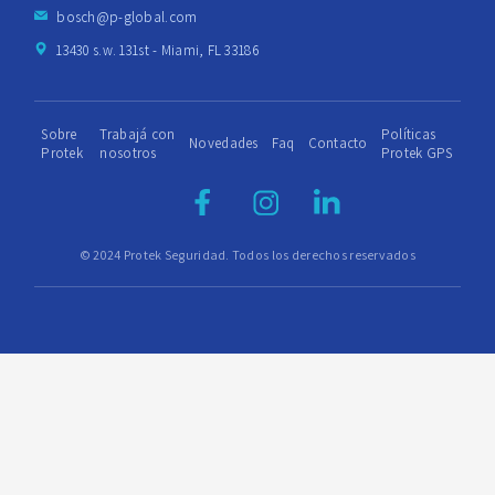
bosch@p-global.com
13430 s.w. 131st - Miami, FL 33186
Sobre
Trabajá con
Políticas
Novedades
Faq
Contacto
Protek
nosotros
Protek GPS
© 2024 Protek Seguridad. Todos los derechos reservados