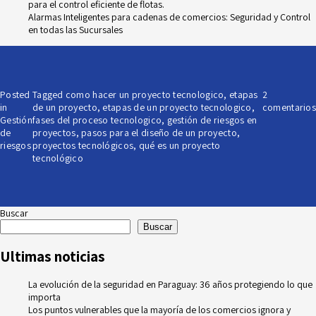
para el control eficiente de flotas.
Alarmas Inteligentes para cadenas de comercios: Seguridad y Control
en todas las Sucursales
Posted
Tagged
como hacer un proyecto tecnologico
,
etapas
2
in
de un proyecto
,
etapas de un proyecto tecnologico
,
comentarios
Gestión
fases del proceso tecnologico
,
gestión de riesgos en
de
proyectos
,
pasos para el diseño de un proyecto
,
riesgos
proyectos tecnológicos
,
qué es un proyecto
tecnológico
Buscar
Buscar
Ultimas noticias
La evolución de la seguridad en Paraguay: 36 años protegiendo lo que
importa
Los puntos vulnerables que la mayoría de los comercios ignora y