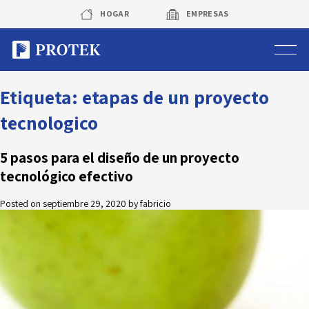
Skip
HOGAR
EMPRESAS
to
content
Sistema de alarmas
Etiqueta:
etapas de un proyecto
tecnologico
Sistema de cámaras
5 pasos para el diseño de un proyecto
Rastreo vehicular GPS
tecnológico efectivo
Protek Personas
Posted on
septiembre 29, 2020
by
fabricio
Corredora de seguros
Sobre Protek
Trabaja con nosotros