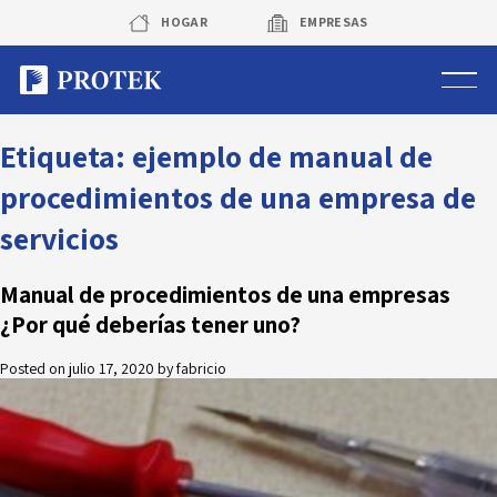
Skip
HOGAR
EMPRESAS
to
content
Sistema de alarmas
Etiqueta:
ejemplo de manual de
procedimientos de una empresa de
Sistema de cámaras
servicios
Rastreo vehicular GPS
Manual de procedimientos de una empresas
¿Por qué deberías tener uno?
Protek Personas
Posted on
julio 17, 2020
by
fabricio
Corredora de seguros
Sobre Protek
Trabaja con nosotros