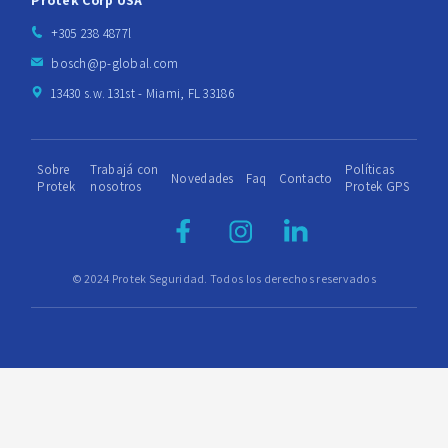
Protek Corp USA
+305 238 4877l
bosch@p-global.com
13430 s.w. 131st - Miami, FL 33186
Sobre
Trabajá con
Políticas
Novedades
Faq
Contacto
Protek
nosotros
Protek GPS
© 2024 Protek Seguridad. Todos los derechos reservados