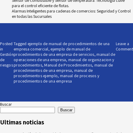
Sensor de combustible y Sensor de temperatura: Tecnología clave
para el control eficiente de flotas.
Alarmas Inteligentes para cadenas de comercios: Seguridad y Control
en todas las Sucursales
Posted
Tagged
ejemplo de manual de procedimientos de una
Leave a
in
empresa comercial
,
ejemplo de manual de
Comment
Gestión
procedimientos de una empresa de servicios
,
manual de
de
operaciones de una empresa
,
manual de organizacion y
riesgos
procedimientos
,
Manual de Procedimientos
,
manual de
procedimientos de una empresa
,
manual de
procedimientos ejemplo
,
manual de procesos y
procedimientos de una empresa
Buscar
Buscar
Ultimas noticias