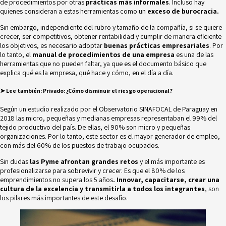
de procedimientos por otras
prácticas más informales
. Incluso hay
quienes consideran a estas herramientas como un
exceso de burocracia.
Sin embargo, independiente del rubro y tamaño de la compañía, si se quiere
crecer, ser competitivos, obtener rentabilidad y cumplir de manera eficiente
los objetivos, es necesario adoptar
buenas prácticas empresariales
. Por
lo tanto, el
manual de procedimientos de una empresa
es una de las
herramientas que no pueden faltar, ya que es el documento básico que
explica qué es la empresa, qué hace y cómo, en el día a día.
➤ Lee también
:
Privado: ¿Cómo disminuir el riesgo operacional?
Según un estudio realizado por el
Observatorio SINAFOCAL de Paraguay
en
2018 las micro, pequeñas y medianas empresas representaban el 99% del
tejido productivo del país. De ellas, el 90% son micro y pequeñas
organizaciones. Por lo tanto, este sector es el mayor generador de empleo,
con más del 60% de los puestos de trabajo ocupados.
Sin dudas
las Pyme afrontan grandes retos
y el más importante es
profesionalizarse
para sobrevivir y crecer. Es que el 80% de los
emprendimientos no supera los 5 años
. Innovar, capacitarse, crear una
cultura de la excelencia y transmitirla a todos los integrantes
, son
los pilares más importantes de este desafío.