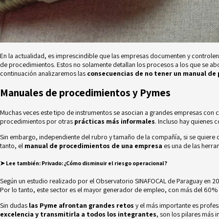
En la actualidad, es imprescindible que las empresas documenten y controlen t
de procedimientos. Estos no solamente detallan los procesos a los que se abo
continuación analizaremos las
consecuencias de no tener un manual de
Manuales de procedimientos y Pymes
Muchas veces este tipo de instrumentos se asocian a grandes empresas con c
procedimientos por otras
prácticas más informales
. Incluso hay quienes
Sin embargo, independiente del rubro y tamaño de la compañía, si se quiere c
tanto, el
manual de procedimientos de una empresa
es una de las herra
➤ Lee también
:
Privado: ¿Cómo disminuir el riesgo operacional?
Según un estudio realizado por el
Observatorio SINAFOCAL de Paraguay
en 20
Por lo tanto, este sector es el mayor generador de empleo, con más del 60%
Sin dudas
las Pyme afrontan grandes retos
y el más importante es
profes
excelencia y transmitirla a todos los integrantes
, son los pilares más 