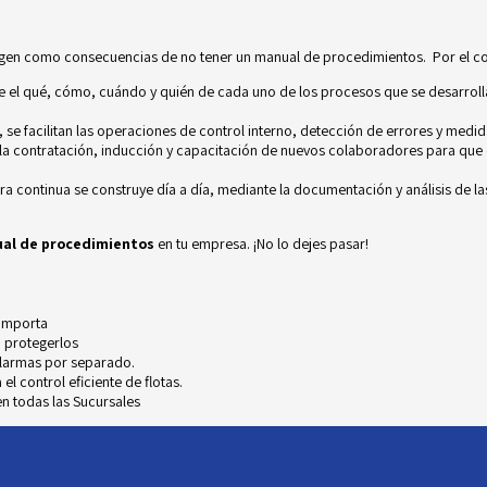
rgen como consecuencias de no tener un manual de procedimientos. Por el c
 el qué, cómo, cuándo y quién de cada uno de los procesos que se desarrolla
se facilitan las operaciones de control interno, detección de errores y medid
a contratación, inducción y capacitación de nuevos colaboradores para que co
ra continua se construye día a día, mediante la documentación y
análisis de l
ual de procedimientos
en tu empresa. ¡No lo dejes pasar!
 importa
 protegerlos
alarmas por separado.
l control eficiente de flotas.
n todas las Sucursales