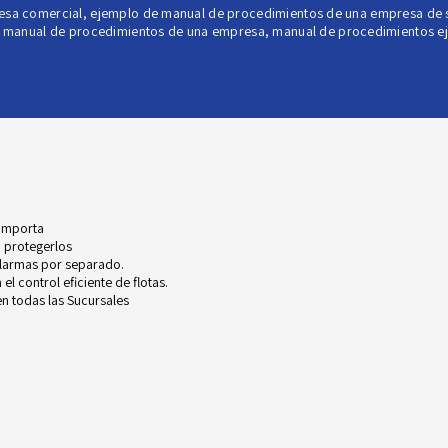
esa comercial
,
ejemplo de manual de procedimientos de una empresa de s
,
manual de procedimientos de una empresa
,
manual de procedimientos e
 importa
 protegerlos
alarmas por separado.
l control eficiente de flotas.
n todas las Sucursales