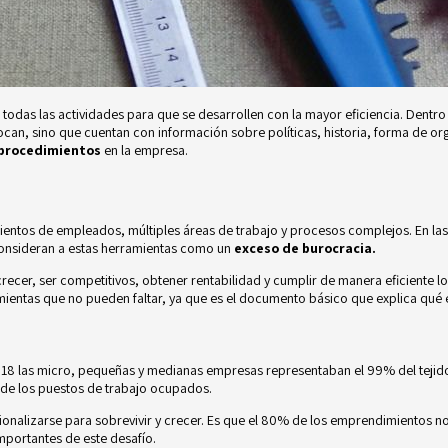
odas las actividades para que se desarrollen con la mayor eficiencia. Dentro 
can, sino que cuentan con información sobre políticas, historia, forma de or
 procedimientos
en la empresa.
ientos de empleados, múltiples áreas de trabajo y procesos complejos. En l
 consideran a estas herramientas como un
exceso de burocracia.
recer, ser competitivos, obtener rentabilidad y cumplir de manera eficiente l
mientas que no pueden faltar, ya que es el documento básico que explica qué e
18 las micro, pequeñas y medianas empresas representaban el 99% del tejido 
 de los puestos de trabajo ocupados.
ionalizarse
para sobrevivir y crecer. Es que el 80% de los emprendimientos no
importantes de este desafío.