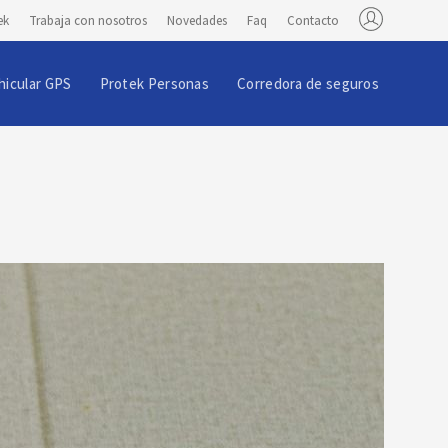
ek
Trabaja con nosotros
Novedades
Faq
Contacto
hicular GPS
Protek Personas
Corredora de seguros