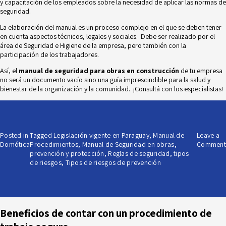
y capacitación de los empleados sobre la necesidad de aplicar las normas de
seguridad.
La elaboración del manual es un proceso complejo en el que se deben tener
en cuenta aspectos técnicos, legales y sociales. Debe ser realizado por el
área de
Seguridad e Higiene de la empresa
, pero también con la
participación de los trabajadores.
Así, el
manual de seguridad para obras en construcción
de tu empresa
no será un documento vacío sino una guía imprescindible para la salud y
bienestar de la organización y la comunidad. ¡Consultá con los especialistas!
Posted in
Tagged
Legislación vigente en Paraguay
,
Manual de
Leave a
Domótica
Procedimientos
,
Manual de Seguridad en obras
,
Comment
prevención y protección
,
Reglas de seguridad
,
tipos
de riesgos
,
Tipos de riesgos de prevención
Beneficios de contar con un procedimiento de