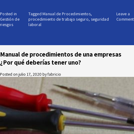
Posted in
Tagged
Manual de Procedimientos
,
Leave a
Gestión de
procedimiento de trabajo seguro
,
seguridad
Comment
riesgos
laboral
Manual de procedimientos de una empresas
¿Por qué deberías tener uno?
Posted on
julio 17, 2020
by
fabricio