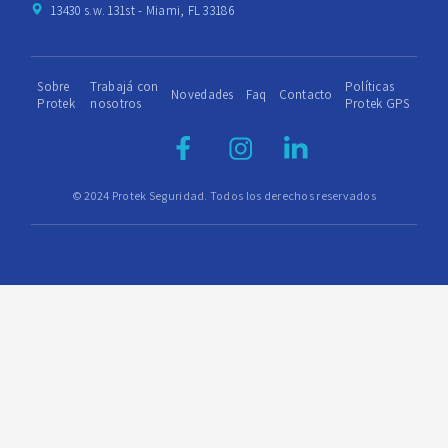
13430 s.w. 131st - Miami, FL 33186
Sobre
Trabajá con
Políticas
Novedades
Faq
Contacto
Protek
nosotros
Protek GPS
© 2024 Protek Seguridad. Todos los derechos reservados