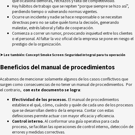
que ocasiona demoras, rechazos y falta de competitividad.
Hay hábitos de trabajo que se repiten “porque siempre se hizo así”,
perdiendo tiempo o vulnerando normas vigentes.
Ocurre un incidente
y nadie se hace responsable o se necesitan
directivas pero no se sabe quién toma la decisión, generando
malestar, estrés laboral y falta de cooperación.
Comienza a correr un rumor, provocando inquietud entre los clientes
o el personal. Al faltar la voz oficial de la empresa se pone en riesgo el
prestigio de la organización.
➤ Lee también
:
Concept Smoke Screen: Seguridad integral para tu operación
Beneficios del manual de procedimientos
Acabamos de mencionar solamente algunos de los casos conflictivos que
surgen como consecuencias de no tener un manual de procedimientos. Por
el contrario,
con este documento se logra
:
Efectividad de los procesos.
El manual de procedimientos
establece el qué, cómo, cuándo y quién de cada uno de los procesos
que se desarrollan dentro de la empresa. Contar con estas
definiciones permite actuar con mayor eficacia y eficiencia.
Control interno.
Al conformar una guía operativa para cada
proceso, se facilitan las operaciones de control interno, detección de
errores y medidas correctivas.