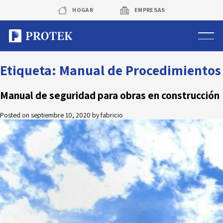
Skip
HOGAR
EMPRESAS
to
content
Sistema de alarmas
Etiqueta:
Manual de Procedimientos
Sistema de cámaras
Manual de seguridad para obras en construcción
Posted on
septiembre 10, 2020
by
fabricio
Rastreo vehicular GPS
Protek Personas
Corredora de seguros
Sobre Protek
Trabaja con nosotros