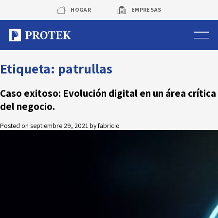
Skip
HOGAR
EMPRESAS
to
content
Sistema de alarmas
Etiqueta:
patrullas
Sistema de cámaras
Caso exitoso: Evolución digital en un área crítica
del negocio.
Rastreo vehicular GPS
Posted on
septiembre 29, 2021
by
fabricio
Protek Personas
Corredora de seguros
Sobre Protek
Trabaja con nosotros