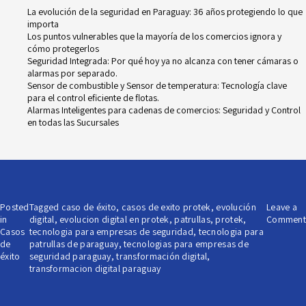
La evolución de la seguridad en Paraguay: 36 años protegiendo lo que
importa
Los puntos vulnerables que la mayoría de los comercios ignora y
cómo protegerlos
Seguridad Integrada: Por qué hoy ya no alcanza con tener cámaras o
alarmas por separado.
Sensor de combustible y Sensor de temperatura: Tecnología clave
para el control eficiente de flotas.
Alarmas Inteligentes para cadenas de comercios: Seguridad y Control
en todas las Sucursales
Posted
Tagged
caso de éxito
,
casos de exito protek
,
evolución
Leave a
in
digital
,
evolucion digital en protek
,
patrullas
,
protek
,
Comment
Casos
tecnologia para empresas de seguridad
,
tecnologia para
de
patrullas de paraguay
,
tecnologias para empresas de
éxito
seguridad paraguay
,
transformación digital
,
transformacion digital paraguay