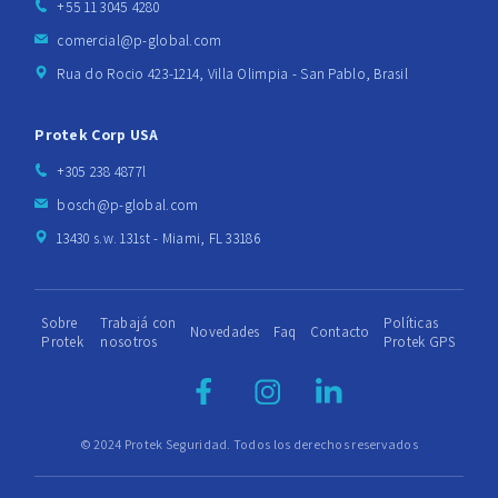
+55 11 3045 4280
comercial@p-global.com
Rua do Rocio 423-1214, Villa Olimpia - San Pablo, Brasil
Protek Corp USA
+305 238 4877l
bosch@p-global.com
13430 s.w. 131st - Miami, FL 33186
Sobre
Trabajá con
Políticas
Novedades
Faq
Contacto
Protek
nosotros
Protek GPS
© 2024 Protek Seguridad. Todos los derechos reservados