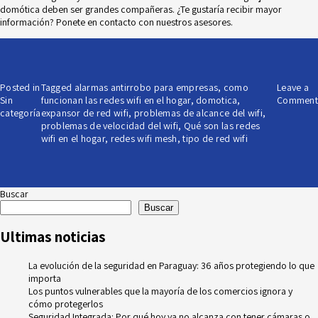
domótica deben ser grandes compañeras. ¿Te gustaría recibir mayor
información? Ponete en
contacto
con nuestros asesores.
Posted in
Tagged
alarmas antirrobo para empresas
,
como
Leave a
Sin
funcionan las redes wifi en el hogar
,
domotica
,
Comment
categoría
expansor de red wifi
,
problemas de alcance del wifi
,
problemas de velocidad del wifi
,
Qué son las redes
wifi en el hogar
,
redes wifi mesh
,
tipo de red wifi
Buscar
Buscar
Ultimas noticias
La evolución de la seguridad en Paraguay: 36 años protegiendo lo que
importa
Los puntos vulnerables que la mayoría de los comercios ignora y
cómo protegerlos
Seguridad Integrada: Por qué hoy ya no alcanza con tener cámaras o