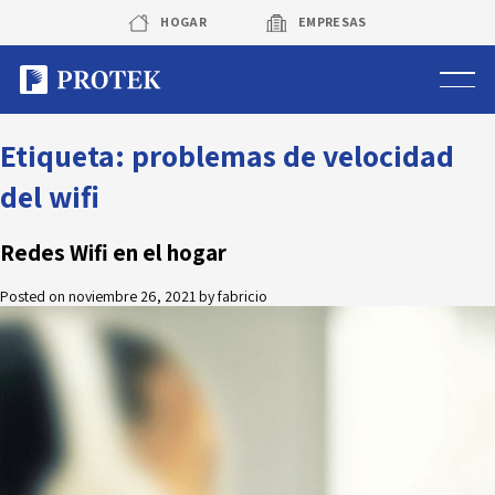
Skip
HOGAR
EMPRESAS
to
content
Sistema de alarmas
Etiqueta:
problemas de velocidad
del wifi
Sistema de cámaras
Redes Wifi en el hogar
Rastreo vehicular GPS
Posted on
noviembre 26, 2021
by
fabricio
Protek Personas
Corredora de seguros
Sobre Protek
Trabaja con nosotros