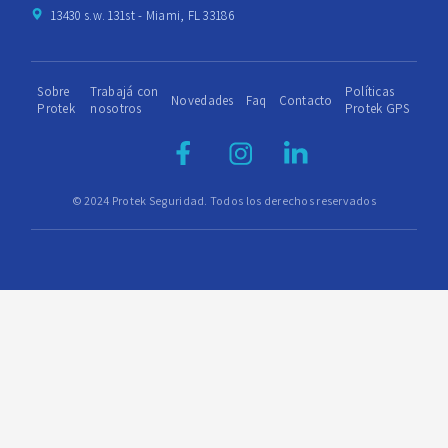
13430 s.w. 131st - Miami, FL 33186
Sobre
Trabajá con
Políticas
Novedades
Faq
Contacto
Protek
nosotros
Protek GPS
© 2024 Protek Seguridad. Todos los derechos reservados