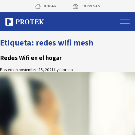
Skip
HOGAR
EMPRESAS
to
content
Sistema de alarmas
Etiqueta:
redes wifi mesh
Sistema de cámaras
Redes Wifi en el hogar
Posted on
noviembre 26, 2021
by
fabricio
Rastreo vehicular GPS
Protek Personas
Corredora de seguros
Sobre Protek
Trabaja con nosotros