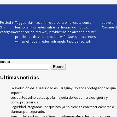
Posted in
Tagged
alarmas antirrobo para empresas
,
como
Leave a
Sin
funcionan las redes wifi en el hogar
,
domotica
,
Comment
categoría
expansor de red wifi
,
problemas de alcance del wifi
,
problemas de velocidad del wifi
,
Qué son las redes
wifi en el hogar
,
redes wifi mesh
,
tipo de red wifi
Buscar
Buscar
Ultimas noticias
La evolución de la seguridad en Paraguay: 36 años protegiendo lo que
importa
Los puntos vulnerables que la mayoría de los comercios ignora y
cómo protegerlos
Seguridad Integrada: Por qué hoy ya no alcanza con tener cámaras o
alarmas por separado.
Sensor de combustible y Sensor de temperatura: Tecnología clave