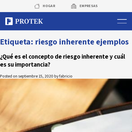
Skip
HOGAR
EMPRESAS
to
content
Sistema de alarmas
Etiqueta:
riesgo inherente ejemplos
Sistema de cámaras
¿Qué es el concepto de riesgo inherente y cuál
es su importancia?
Rastreo vehicular GPS
Posted on
septiembre 15, 2020
by
fabricio
Protek Personas
Corredora de seguros
Sobre Protek
Trabaja con nosotros