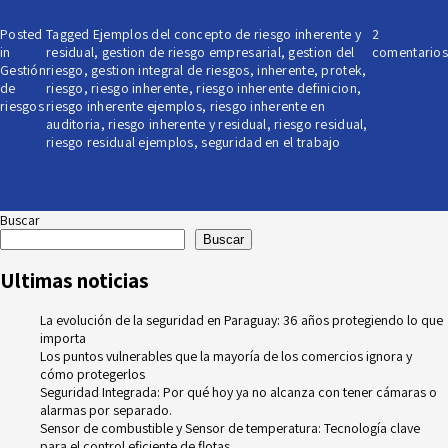
Posted
Tagged
Ejemplos del concepto de riesgo inherente y
2
in
residual
,
gestion de riesgo empresarial
,
gestion del
comentarios
Gestión
riesgo
,
gestion integral de riesgos
,
inherente
,
protek
,
de
riesgo
,
riesgo inherente
,
riesgo inherente definicion
,
riesgos
riesgo inherente ejemplos
,
riesgo inherente en
auditoria
,
riesgo inherente y residual
,
riesgo residual
,
riesgo residual ejemplos
,
seguridad en el trabajo
Buscar
Buscar
Ultimas noticias
La evolución de la seguridad en Paraguay: 36 años protegiendo lo que
importa
Los puntos vulnerables que la mayoría de los comercios ignora y
cómo protegerlos
Seguridad Integrada: Por qué hoy ya no alcanza con tener cámaras o
alarmas por separado.
Sensor de combustible y Sensor de temperatura: Tecnología clave
para el control eficiente de flotas.