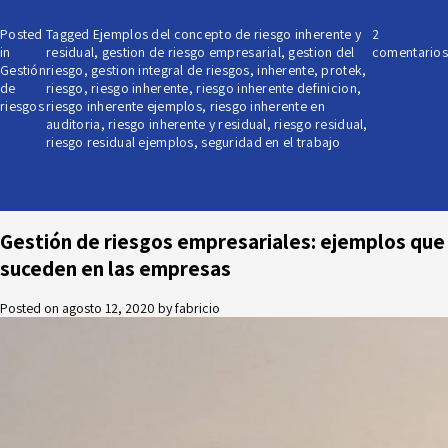
Posted
Tagged
Ejemplos del concepto de riesgo inherente y
2
in
residual
,
gestion de riesgo empresarial
,
gestion del
comentarios
Gestión
riesgo
,
gestion integral de riesgos
,
inherente
,
protek
,
de
riesgo
,
riesgo inherente
,
riesgo inherente definicion
,
riesgos
riesgo inherente ejemplos
,
riesgo inherente en
auditoria
,
riesgo inherente y residual
,
riesgo residual
,
riesgo residual ejemplos
,
seguridad en el trabajo
Gestión de riesgos empresariales: ejemplos que
suceden en las empresas
Posted on
agosto 12, 2020
by
fabricio