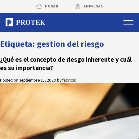
Skip
HOGAR
EMPRESAS
to
content
Sistema de alarmas
Etiqueta:
gestion del riesgo
Sistema de cámaras
¿Qué es el concepto de riesgo inherente y cuál
es su importancia?
Rastreo vehicular GPS
Posted on
septiembre 15, 2020
by
fabricio
Protek Personas
Corredora de seguros
Sobre Protek
Trabaja con nosotros