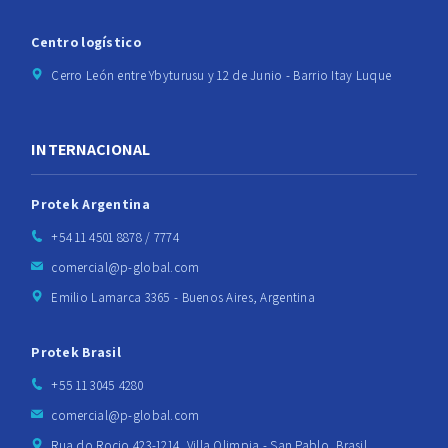
Centro logístico
Cerro León entre Ybyturusu y 12 de Junio - Barrio Itay Luque
INTERNACIONAL
Protek Argentina
+54 11 4501 8878 / 7774
comercial@p-global.com
Emilio Lamarca 3365 - Buenos Aires, Argentina
Protek Brasil
+55 11 3045 4280
comercial@p-global.com
Rua do Rocio 423-1214, Villa Olimpia - San Pablo, Brasil