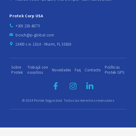
Protek Corp USA
+305 238 4877l
bosch@p-global.com
13430 s.w. 131st - Miami, FL 33186
Sobre
Trabajá con
Políticas
Novedades
Faq
Contacto
Protek
nosotros
Protek GPS
© 2024 Protek Seguridad. Todos los derechos reservados