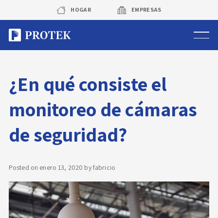
Skip
HOGAR
EMPRESAS
to
content
Sistema de alarmas
¿En qué consiste el
Sistema de cámaras
monitoreo de cámaras
Rastreo vehicular GPS
de seguridad?
Protek Personas
Corredora de seguros
Posted on
enero 13, 2020
by
fabricio
Sobre Protek
Trabaja con nosotros