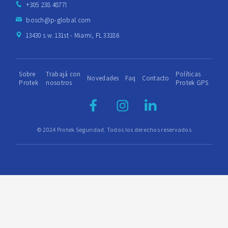
+305 238 4877l
bosch@p-global.com
13430 s.w. 131st - Miami, FL 33186
Sobre
Trabajá con
Políticas
Novedades
Faq
Contacto
Protek
nosotros
Protek GPS
© 2024 Protek Seguridad. Todos los derechos reservados