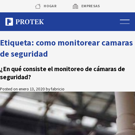
Skip
HOGAR
EMPRESAS
to
content
Sistema de alarmas
Etiqueta:
como monitorear camaras
de seguridad
Sistema de cámaras
¿En qué consiste el monitoreo de cámaras de
Rastreo vehicular GPS
seguridad?
Protek Personas
Posted on
enero 13, 2020
by
fabricio
Corredora de seguros
Sobre Protek
Trabaja con nosotros