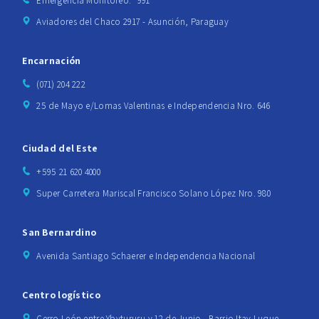
Emergencia Monitoreo: *991
Aviadores del Chaco 2917 - Asunción, Paraguay
Encarnación
(071) 204 222
25 de Mayo e/Lomas Valentinas e Independencia Nro. 646
Ciudad del Este
+595 21 620 4000
Super Carretera Mariscal Francisco Solano López Nro. 980
San Bernardino
Avenida Santiago Schaerer e Independencia Nacional
Centro logístico
Cerro León entre Ybyturusu y 12 de Junio - Barrio Itay Luque