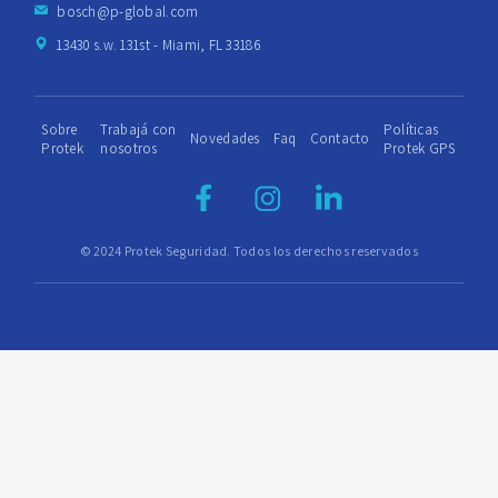
bosch@p-global.com
13430 s.w. 131st - Miami, FL 33186
Sobre
Trabajá con
Políticas
Novedades
Faq
Contacto
Protek
nosotros
Protek GPS
© 2024 Protek Seguridad. Todos los derechos reservados