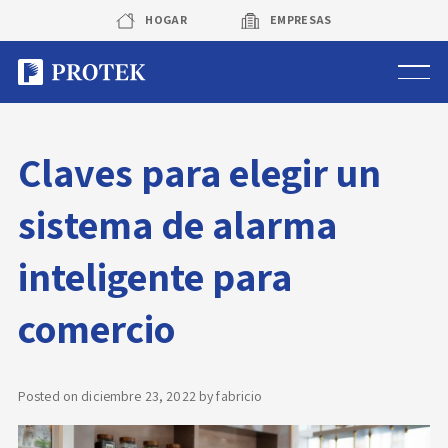
Skip
HOGAR
EMPRESAS
to
content
Sistema de alarmas
Claves para elegir un
Sistema de cámaras
sistema de alarma
Rastreo vehicular GPS
inteligente para
Protek Personas
comercio
Corredora de seguros
Posted on
diciembre 23, 2022
by
fabricio
Sobre Protek
Trabaja con nosotros