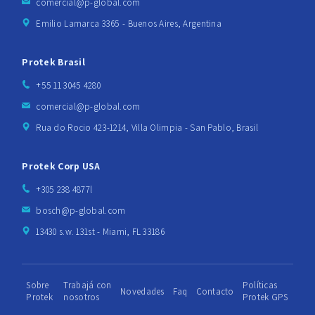
comercial@p-global.com
Emilio Lamarca 3365 - Buenos Aires, Argentina
Protek Brasil
+55 11 3045 4280
comercial@p-global.com
Rua do Rocio 423-1214, Villa Olimpia - San Pablo, Brasil
Protek Corp USA
+305 238 4877l
bosch@p-global.com
13430 s.w. 131st - Miami, FL 33186
Sobre
Trabajá con
Políticas
Novedades
Faq
Contacto
Protek
nosotros
Protek GPS