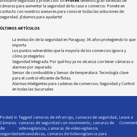
brindarte seguridad y protección. En
Protek
tenemos gran variedad de
cámaras
para aumentar la seguridad de tu casa o comercio. Ponete en
contacto con nuestros asesores para conocer todas las soluciones de
seguridad. ¡Estamos para ayudarte!
ÚLTIMOS ARTÍCULOS
La evolución de la seguridad en Paraguay: 36 años protegiendo lo que
importa
Los puntos vulnerables que la mayoría de los comercios ignora y
cómo protegerlos
Seguridad Integrada: Por qué hoy ya no alcanza con tener cámaras o
alarmas por separado.
Sensor de combustible y Sensor de temperatura: Tecnología clave
para el control eficiente de flotas.
Alarmas Inteligentes para cadenas de comercios: Seguridad y Control
en todas las Sucursales
Posted in
Tagged
camaras de infrarrojo
,
camaras de seguridad
,
Leave a
Cámaras
camaras de seguridad con movimiento
,
camaras de
Comment
de
videovigilancia
,
camaras de videovigilancia
seguridad
antivandalicas
,
camaras de Videovigilancia para