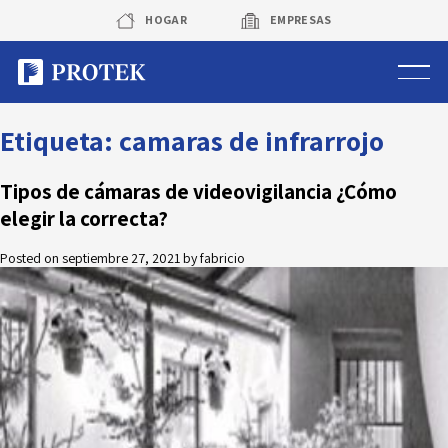
Skip
HOGAR
EMPRESAS
to
content
Sistema de alarmas
Etiqueta:
camaras de infrarrojo
Sistema de cámaras
Tipos de cámaras de videovigilancia ¿Cómo
elegir la correcta?
Rastreo vehicular GPS
Posted on
septiembre 27, 2021
by
fabricio
Protek Personas
Corredora de seguros
Sobre Protek
Trabaja con nosotros