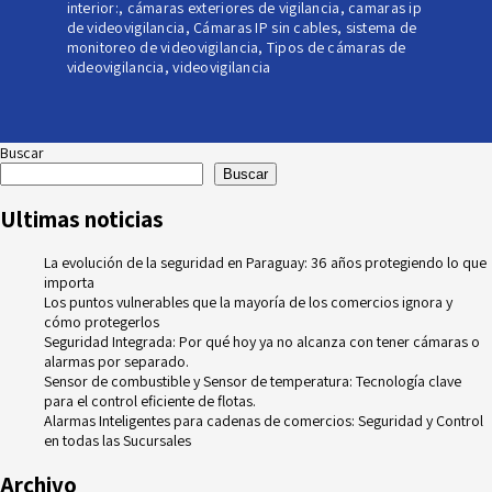
interior:
,
cámaras exteriores de vigilancia
,
camaras ip
de videovigilancia
,
Cámaras IP sin cables
,
sistema de
monitoreo de videovigilancia
,
Tipos de cámaras de
videovigilancia
,
videovigilancia
Buscar
Buscar
Ultimas noticias
La evolución de la seguridad en Paraguay: 36 años protegiendo lo que
importa
Los puntos vulnerables que la mayoría de los comercios ignora y
cómo protegerlos
Seguridad Integrada: Por qué hoy ya no alcanza con tener cámaras o
alarmas por separado.
Sensor de combustible y Sensor de temperatura: Tecnología clave
para el control eficiente de flotas.
Alarmas Inteligentes para cadenas de comercios: Seguridad y Control
en todas las Sucursales
Archivo