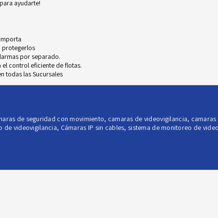
para ayudarte!
 importa
 protegerlos
alarmas por separado.
l control eficiente de flotas.
n todas las Sucursales
aras de seguridad con movimiento
,
camaras de videovigilancia
,
camaras 
p de videovigilancia
,
Cámaras IP sin cables
,
sistema de monitoreo de video