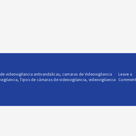
de videovigilancia antivandalicas
,
camaras de Videovigilancia
Leave a
vigilancia
,
Tipos de cámaras de videovigilancia
,
videovigilancia
Comment