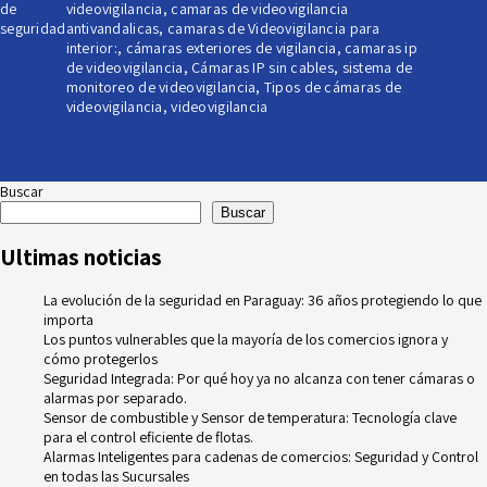
de
videovigilancia
,
camaras de videovigilancia
seguridad
antivandalicas
,
camaras de Videovigilancia para
interior:
,
cámaras exteriores de vigilancia
,
camaras ip
de videovigilancia
,
Cámaras IP sin cables
,
sistema de
monitoreo de videovigilancia
,
Tipos de cámaras de
videovigilancia
,
videovigilancia
Buscar
Buscar
Ultimas noticias
La evolución de la seguridad en Paraguay: 36 años protegiendo lo que
importa
Los puntos vulnerables que la mayoría de los comercios ignora y
cómo protegerlos
Seguridad Integrada: Por qué hoy ya no alcanza con tener cámaras o
alarmas por separado.
Sensor de combustible y Sensor de temperatura: Tecnología clave
para el control eficiente de flotas.
Alarmas Inteligentes para cadenas de comercios: Seguridad y Control
en todas las Sucursales