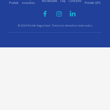
Novedades
Faq
Contacto
Protek
nosotros
Protek GPS
© 2024 Protek Seguridad. Todos los derechos reservados