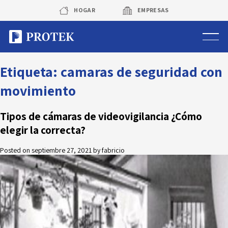
Skip
HOGAR
EMPRESAS
to
content
Sistema de alarmas
Etiqueta:
camaras de seguridad con
movimiento
Sistema de cámaras
Tipos de cámaras de videovigilancia ¿Cómo
Rastreo vehicular GPS
elegir la correcta?
Protek Personas
Posted on
septiembre 27, 2021
by
fabricio
Corredora de seguros
Sobre Protek
Trabaja con nosotros