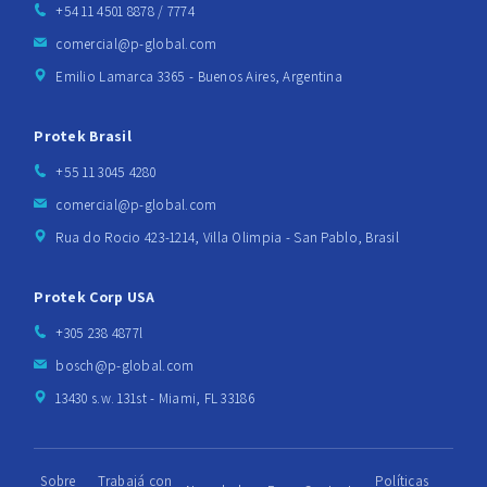
+54 11 4501 8878 / 7774
comercial@p-global.com
Emilio Lamarca 3365 - Buenos Aires, Argentina
Protek Brasil
+55 11 3045 4280
comercial@p-global.com
Rua do Rocio 423-1214, Villa Olimpia - San Pablo, Brasil
Protek Corp USA
+305 238 4877l
bosch@p-global.com
13430 s.w. 131st - Miami, FL 33186
Sobre
Trabajá con
Políticas