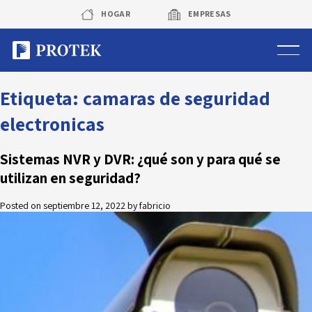
Skip
HOGAR
EMPRESAS
to
content
Sistema de alarmas
Etiqueta:
camaras de seguridad
electronicas
Sistema de cámaras
Sistemas NVR y DVR: ¿qué son y para qué se
Rastreo vehicular GPS
utilizan en seguridad?
Protek Personas
Posted on
septiembre 12, 2022
by
fabricio
Corredora de seguros
Sobre Protek
Trabaja con nosotros