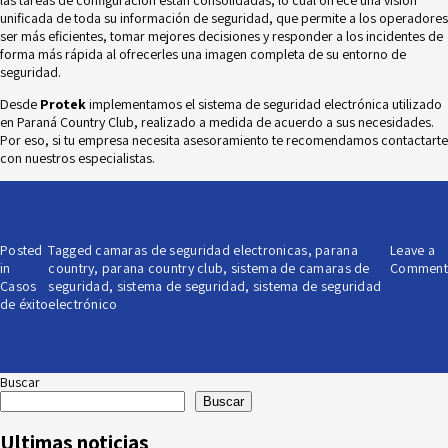
unificada de toda su información de seguridad, que permite a los operadores
ser más eficientes, tomar mejores decisiones y responder a los incidentes de
forma más rápida al ofrecerles una imagen completa de su entorno de
seguridad.
Desde
Protek
implementamos el sistema de seguridad electrónica utilizado
en Paraná Country Club, realizado a medida de acuerdo a sus necesidades.
Por eso, si tu empresa necesita asesoramiento te recomendamos
contactarte
con nuestros especialistas.
Posted
Tagged
camaras de seguridad electronicas
,
parana
Leave a
in
country
,
parana country club
,
sistema de camaras de
Comment
Casos
seguridad
,
sistema de seguridad
,
sistema de seguridad
de éxito
electrónico
Buscar
Buscar
Ultimas noticias