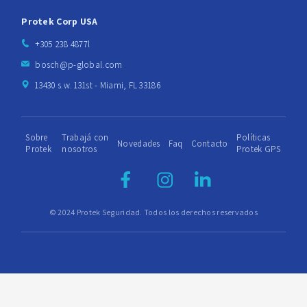
Protek Corp USA
+305 238 4877l
bosch@p-global.com
13430 s.w. 131st - Miami, FL 33186
Sobre
Trabajá con
Políticas
Novedades
Faq
Contacto
Protek
nosotros
Protek GPS
© 2024 Protek Seguridad. Todos los derechos reservados