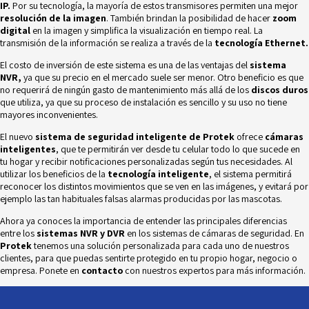
IP.
Por su tecnología, la mayoría de estos transmisores permiten una mejor
resolución de la imagen
. También brindan la posibilidad de hacer
zoom
digital
en la imagen y simplifica la visualización en tiempo real. La
transmisión de la información se realiza a través de la
tecnología Ethernet.
El costo de inversión de este sistema es una de las ventajas del
sistema
NVR,
ya que su precio en el mercado suele ser menor. Otro beneficio es que
no requerirá de ningún gasto de mantenimiento más allá de los
discos duros
que utiliza, ya que su proceso de instalación es sencillo y su uso no tiene
mayores inconvenientes.
El nuevo
sistema de seguridad inteligente de Protek
ofrece
cámaras
inteligentes
, que te permitirán ver desde tu celular todo lo que sucede en
tu hogar y recibir notificaciones personalizadas según tus necesidades. Al
utilizar los beneficios de la
tecnología inteligente
, el sistema permitirá
reconocer los distintos movimientos que se ven en las imágenes, y evitará por
ejemplo las tan habituales falsas alarmas producidas por las mascotas.
Ahora ya conoces la importancia de entender las principales diferencias
entre los
sistemas NVR y DVR
en los sistemas de cámaras de seguridad
. En
Protek
tenemos una solución personalizada para cada uno de nuestros
clientes, para que puedas sentirte protegido en tu propio hogar, negocio o
empresa. Ponete en
contacto
con nuestros expertos para más información.