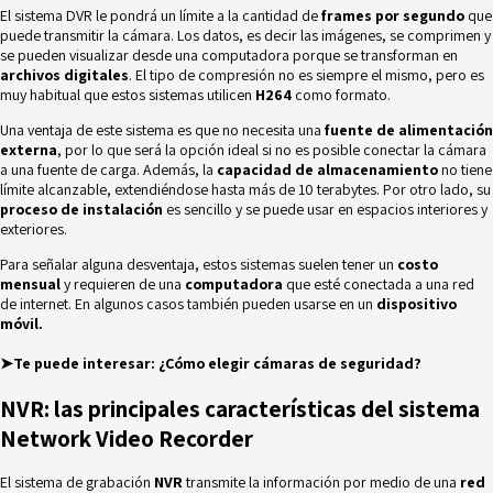
El sistema DVR le pondrá un límite a la cantidad de
frames por segundo
que
puede transmitir la cámara. Los datos, es decir las imágenes, se comprimen y
se pueden visualizar desde una computadora porque se transforman en
archivos digitales
. El tipo de compresión no es siempre el mismo, pero es
muy habitual que estos sistemas utilicen
H264
como formato.
Una ventaja de este sistema es que no necesita una
fuente de alimentación
externa
, por lo que será la opción ideal si no es posible conectar la cámara
a una fuente de carga. Además, la
capacidad de almacenamiento
no tiene
límite alcanzable, extendiéndose hasta más de 10 terabytes. Por otro lado, su
proceso de instalación
es sencillo y se puede usar en espacios interiores y
exteriores.
Para señalar alguna desventaja, estos sistemas suelen tener un
costo
mensual
y requieren de una
computadora
que esté conectada a una red
de internet. En algunos casos también pueden usarse en un
dispositivo
móvil.
➤Te puede interesar:
¿Cómo elegir cámaras de seguridad?
NVR: las principales características del sistema
Network Video Recorder
El sistema de grabación
NVR
transmite la información por medio de una
red