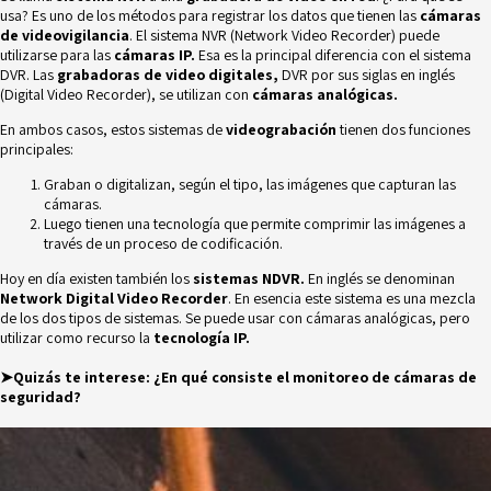
usa? Es uno de los métodos para registrar los datos que tienen las
cámaras
de videovigilancia
. El sistema NVR (
Network Video Recorder
) puede
utilizarse para las
cámaras IP.
Esa es la principal diferencia con el sistema
DVR. Las
grabadoras de video digitales,
DVR por sus siglas en inglés
(
Digital Video Recorder
), se utilizan con
cámaras analógicas.
En ambos casos, estos sistemas de
videograbación
tienen dos funciones
principales:
Graban o digitalizan, según el tipo, las imágenes que capturan las
cámaras.
Luego tienen una tecnología que permite comprimir las imágenes a
través de un proceso de codificación.
Hoy en día existen también los
sistemas NDVR.
En inglés se denominan
Network Digital Video Recorder
. En esencia este sistema es una mezcla
de los dos tipos de sistemas. Se puede usar con cámaras analógicas, pero
utilizar como recurso la
tecnología IP.
➤Quizás te interese:
¿En qué consiste el monitoreo de cámaras de
seguridad?