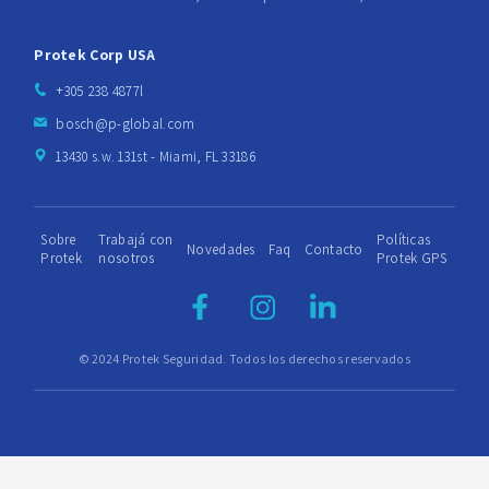
Protek Corp USA
+305 238 4877l
bosch@p-global.com
13430 s.w. 131st - Miami, FL 33186
Sobre
Trabajá con
Políticas
Novedades
Faq
Contacto
Protek
nosotros
Protek GPS
© 2024 Protek Seguridad. Todos los derechos reservados