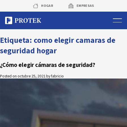
Skip
HOGAR
EMPRESAS
to
content
Sistema de alarmas
Etiqueta:
como elegir camaras de
seguridad hogar
Sistema de cámaras
¿Cómo elegir cámaras de seguridad?
Rastreo vehicular GPS
Posted on
octubre 25, 2021
by
fabricio
Protek Personas
Corredora de seguros
Sobre Protek
Trabaja con nosotros