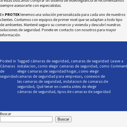
Si estás buscando comprar un sistema de videovigilancia te recomendamos
siempre asesorarte con especialistas.
En
PROTEK
tenemos una solución personalizada para cada uno de nuestros
clientes. Contamos con equipos de primer nivel que se adaptan a todo tipo
de ambientes. Mantené seguro su comercio y vivienda y descubrí nuestras
soluciones de seguridad. Ponete en
contacto
con nosotros para mayor
información.
Posted in
Tagged
cámaras de seguridad
,
camaras de seguridad
Leave a
Cámaras
instalacion
,
como elegir camaras de seguridad
,
como
Comment
de
elegir camaras de seguridad hogar
,
como elegir
seguridad
camaras de seguridad para empresas
,
conexion de
las camaras de seguridad
,
instalacion de camaras de
seguridad
,
Qué tener en cuenta antes de elegir
cámaras de seguridad
,
tipos de camaras de seguridad
Buscar
Buscar