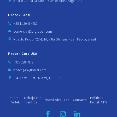
Emilio Lamarca 3365 - Buenos Aires, Argentina
Protek Brasil
+55 11 3045 4280
comercial@p-global.com
Rua do Rocio 423-1214, Villa Olimpia - San Pablo, Brasil
Protek Corp USA
+305 238 4877l
bosch@p-global.com
13430 s.w. 131st - Miami, FL 33186
Sobre
Trabajá con
Políticas
Novedades
Faq
Contacto
Protek
nosotros
Protek GPS