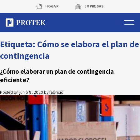
Skip
HOGAR
EMPRESAS
to
content
Sistema de alarmas
Etiqueta:
Cómo se elabora el plan de
contingencia
Sistema de cámaras
¿Cómo elaborar un plan de contingencia
Rastreo vehicular GPS
eficiente?
Protek Personas
Posted on
junio 8, 2020
by
fabricio
Corredora de seguros
Sobre Protek
Trabaja con nosotros