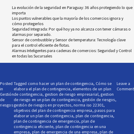
La evolución de la seguridad en Paraguay: 36 años protegiendo lo que
importa
Los puntos vulnerables que la mayoría de los comercios ignora y
cómo protegerlos
Seguridad Integrada: Por qué hoy ya no alcanza con tener cámaras o
alarmas por separado.
Sensor de combustible y Sensor de temperatura: Tecnología clave
para el control eficiente de flotas.
Alarmas Inteligentes para cadenas de comercios: Seguridad y Control
en todas las Sucursales
Posted
Tagged
como hacer un plan de contingencia
,
Cómo se
Leave a
in
elabora el plan de contingencia
,
elementos de un plan
Comment
Gestión
de contingencia
,
gestion de riesgo empresarial
,
gestion
de
de riesgo en un plan de contingencia
,
gestión de riesgos
,
riesgos
gestión de riesgos en proyectos
,
norma iso 22301
,
objetivos del plan de contingencia empresa
,
pasos para
elaborar un plan de contingencia
,
plan de contingencia
,
plan de contingencia de emergencia
,
plan de
contingencia eficiente
,
plan de contingencia en una
empresa
,
plan de emergencia de una empresa
,
plan de