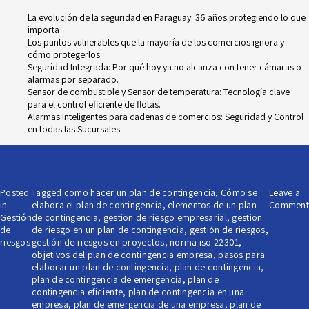
La evolución de la seguridad en Paraguay: 36 años protegiendo lo que
importa
Los puntos vulnerables que la mayoría de los comercios ignora y
cómo protegerlos
Seguridad Integrada: Por qué hoy ya no alcanza con tener cámaras o
alarmas por separado.
Sensor de combustible y Sensor de temperatura: Tecnología clave
para el control eficiente de flotas.
Alarmas Inteligentes para cadenas de comercios: Seguridad y Control
en todas las Sucursales
Posted
Tagged
como hacer un plan de contingencia
,
Cómo se
Leave a
in
elabora el plan de contingencia
,
elementos de un plan
Comment
Gestión
de contingencia
,
gestion de riesgo empresarial
,
gestion
de
de riesgo en un plan de contingencia
,
gestión de riesgos
,
riesgos
gestión de riesgos en proyectos
,
norma iso 22301
,
objetivos del plan de contingencia empresa
,
pasos para
elaborar un plan de contingencia
,
plan de contingencia
,
plan de contingencia de emergencia
,
plan de
contingencia eficiente
,
plan de contingencia en una
empresa
,
plan de emergencia de una empresa
,
plan de