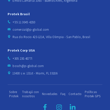
Emilio Lamarca 3365 - Buenos Aires, Argentina
Protek Brasil
+55 11 3045 4280
comercial@p-global.com
Rua do Rocio 423-1214, Villa Olimpia - San Pablo, Brasil
Protek Corp USA
+305 238 4877l
bosch@p-global.com
13430 s.w. 131st - Miami, FL 33186
Sobre
Trabajá con
Políticas
Novedades
Faq
Contacto
Protek
nosotros
Protek GPS