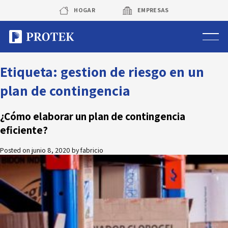
Skip
HOGAR
EMPRESAS
to
content
Sistema de alarmas
Etiqueta:
gestion de riesgo en un
plan de contingencia
Sistema de cámaras
¿Cómo elaborar un plan de contingencia
Rastreo vehicular GPS
eficiente?
Protek Personas
Posted on
junio 8, 2020
by
fabricio
Corredora de seguros
Sobre Protek
Trabaja con nosotros