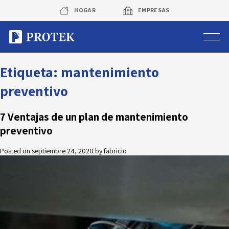
Skip
HOGAR
EMPRESAS
to
content
Sistema de alarmas
Etiqueta:
mantenimiento
preventivo
Sistema de cámaras
7 Ventajas de un plan de mantenimiento
Rastreo vehicular GPS
preventivo
Protek Personas
Posted on
septiembre 24, 2020
by
fabricio
Corredora de seguros
Sobre Protek
Trabaja con nosotros