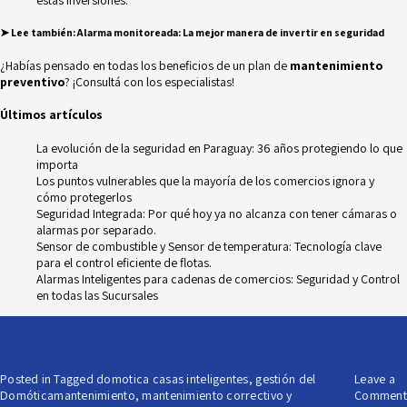
estas inversiones.
➤
Lee también:
Alarma monitoreada: La mejor manera de invertir en seguridad
¿Habías pensado en todas los beneficios de un plan de
mantenimiento
preventivo
? ¡Consultá con los especialistas!
Últimos artículos
La evolución de la seguridad en Paraguay: 36 años protegiendo lo que
importa
Los puntos vulnerables que la mayoría de los comercios ignora y
cómo protegerlos
Seguridad Integrada: Por qué hoy ya no alcanza con tener cámaras o
alarmas por separado.
Sensor de combustible y Sensor de temperatura: Tecnología clave
para el control eficiente de flotas.
Alarmas Inteligentes para cadenas de comercios: Seguridad y Control
en todas las Sucursales
Posted in
Tagged
domotica casas inteligentes
,
gestión del
Leave a
Domótica
mantenimiento
,
mantenimiento correctivo y
Comment