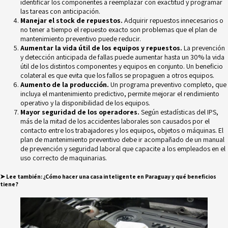
identificar los componentes a reemplazar con exactitud y programar
las tareas con anticipación.
Manejar el stock de repuestos.
Adquirir repuestos innecesarios o
no tener a tiempo el repuesto exacto son problemas que el plan de
mantenimiento preventivo puede reducir.
Aumentar la vida útil de los equipos y repuestos.
La prevención
y detección anticipada de fallas puede aumentar hasta un 30% la vida
útil de los distintos componentes y equipos en conjunto. Un beneficio
colateral es que evita que los fallos se propaguen a otros equipos.
Aumento de la producción.
Un
programa
preventivo completo, que
incluya el mantenimiento predictivo, permite mejorar el rendimiento
operativo y la disponibilidad de los equipos.
Mayor seguridad de los operadores.
Según estadísticas del IPS,
más de la mitad de los
accidentes laborales
son causados por el
contacto entre los trabajadores y los equipos, objetos o máquinas. El
plan de mantenimiento preventivo debe ir acompañado de un manual
de prevención y seguridad laboral que capacite a los empleados en el
uso correcto de maquinarias.
➤
Lee también:
¿Cómo hacer una casa inteligente en Paraguay y qué beneficios
tiene?