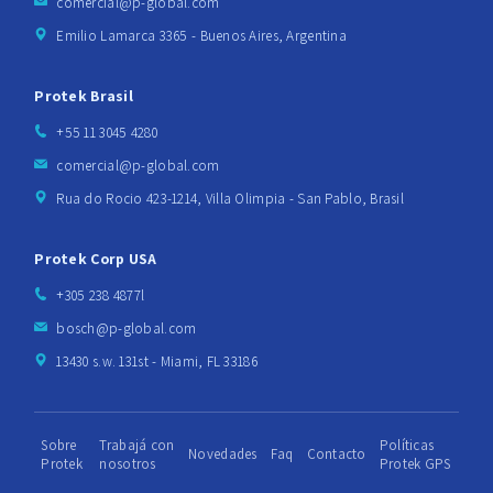
comercial@p-global.com
Emilio Lamarca 3365 - Buenos Aires, Argentina
Protek Brasil
+55 11 3045 4280
comercial@p-global.com
Rua do Rocio 423-1214, Villa Olimpia - San Pablo, Brasil
Protek Corp USA
+305 238 4877l
bosch@p-global.com
13430 s.w. 131st - Miami, FL 33186
Sobre
Trabajá con
Políticas
Novedades
Faq
Contacto
Protek
nosotros
Protek GPS