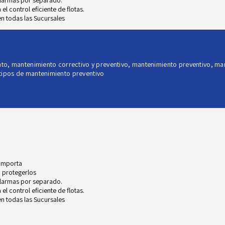
alarmas por separado.
l control eficiente de flotas.
n todas las Sucursales
nto
,
mantenimiento correctivo y preventivo
,
mantenimiento preventivo
,
man
tipos de mantenimiento preventivo
 importa
 protegerlos
alarmas por separado.
l control eficiente de flotas.
n todas las Sucursales