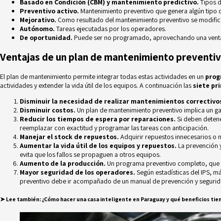
Basado en Condición (CBM) y mantenimiento predictivo.
Tipos d
Preventivo activo.
Mantenimiento preventivo que genera algún tipo d
Mejorativo.
Como resultado del mantenimiento preventivo se modifican 
Autónomo.
Tareas ejecutadas por los operadores.
De oportunidad.
Puede ser no programado, aprovechando una ventan
Ventajas de un plan de mantenimiento preventi
El plan de mantenimiento permite integrar todas estas actividades en un
prog
actividades y extender la vida útil de los equipos. A continuación las
siete pr
Disminuir la necesidad de realizar mantenimientos correctivo
Disminuir costos.
Un plan de mantenimiento preventivo implica un ga
Reducir los tiempos de espera por reparaciones.
Si deben deten
reemplazar con exactitud y programar las tareas con anticipación.
Manejar el stock de repuestos.
Adquirir repuestos innecesarios o 
Aumentar la vida útil de los equipos y repuestos.
La prevención y
evita que los fallos se propaguen a otros equipos.
Aumento de la producción.
Un
programa
preventivo completo, que i
Mayor seguridad de los operadores.
Según estadísticas del IPS, má
preventivo debe ir acompañado de un manual de prevención y segurida
➤
Lee también:
¿Cómo hacer una casa inteligente en Paraguay y qué beneficios tie