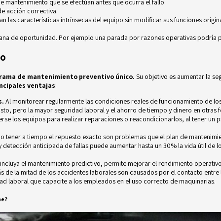
e mantenimiento que se efectúan antes que ocurra el fallo.
e acción correctiva.
las características intrínsecas del equipo sin modificar sus funciones origina
a de oportunidad. Por ejemplo una parada por razones operativas podría pe
vo
rama de mantenimiento preventivo único.
Su objetivo es aumentar la seg
incipales ventajas
:
s.
Al monitorear regularmente las condiciones reales de funcionamiento de lo
sto, pero la mayor seguridad laboral y el ahorro de tiempo y dinero en otra
erse los equipos para realizar reparaciones o reacondicionarlos, al tener un
no tener a tiempo el repuesto exacto son problemas que el plan de mantenimie
 detección anticipada de fallas puede aumentar hasta un 30% la vida útil de l
ncluya el mantenimiento predictivo, permite mejorar el rendimiento operativo 
s de la mitad de los
accidentes laborales
son causados por el contacto entre 
d laboral que capacite a los empleados en el uso correcto de maquinarias.
ne?