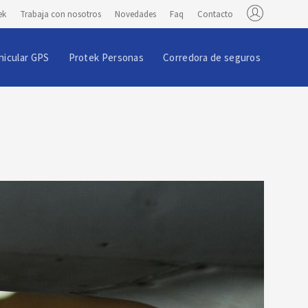
ek
Trabaja con nosotros
Novedades
Faq
Contacto
hicular GPS
Protek Personas
Corredora de seguros