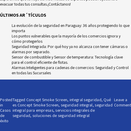
evacuar todas tus consultas.
¡Contáctanos!
ÚLTIMOS AR´TÍCULOS
La evolución de la seguridad en Paraguay: 36 años protegiendo lo que
importa
Los puntos vulnerables que la mayoría de los comercios ignora y
cómo protegerlos
Seguridad Integrada: Por qué hoy ya no alcanza con tener cámaras o
alarmas por separado.
Sensor de combustible y Sensor de temperatura: Tecnología clave
para el control eficiente de flotas.
Alarmas Inteligentes para cadenas de comercios: Seguridad y Control
en todas las Sucursales
Posted
Tagged
Concept Smoke Screen
,
integral seguridad
,
Qué
Leave a
in
es Concept Smoke Screen
,
seguridad integral
,
seguridad
Comment
Casos
integral para empresas
,
servicios integrales de
de
seguridad
,
soluciones de seguridad integral
éxito