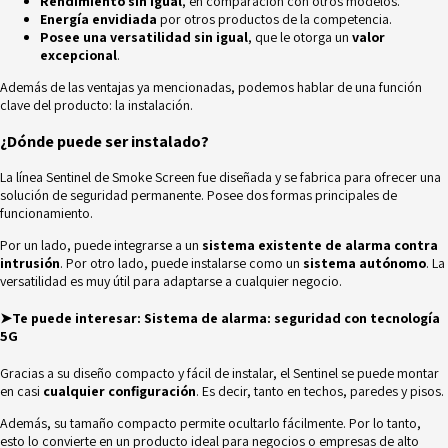
Rendimiento sin igual
, en comparación con otros modelos.
Energía envidiada
por otros productos de la competencia.
Posee una versatilidad sin igual
, que le otorga un
valor
excepcional
.
Además de las ventajas ya mencionadas, podemos hablar de una función
clave del producto: la instalación.
¿Dónde puede ser instalado?
La línea Sentinel de Smoke Screen fue diseñada y se fabrica para ofrecer una
solución de seguridad permanente. Posee dos formas principales de
funcionamiento.
Por un lado, puede integrarse a un
sistema existente de alarma contra
intrusión
. Por otro lado, puede instalarse como un
sistema autónomo
. La
versatilidad es muy útil para adaptarse a cualquier negocio.
➤Te puede interesar:
Sistema de alarma: seguridad con tecnología
5G
Gracias a su diseño compacto y fácil de instalar, el Sentinel se puede montar
en casi
cualquier configuración
. Es decir, tanto en techos, paredes y pisos.
Además, su tamaño compacto permite ocultarlo fácilmente. Por lo tanto,
esto lo convierte en un producto ideal para negocios o empresas de alto