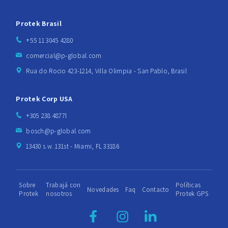
Protek Brasil
+55 11 3045 4280
comercial@p-global.com
Rua do Rocio 423-1214, Villa Olimpia - San Pablo, Brasil
Protek Corp USA
+305 238 4877l
bosch@p-global.com
13430 s.w. 131st - Miami, FL 33186
Sobre
Trabajá con
Políticas
Novedades
Faq
Contacto
Protek
nosotros
Protek GPS