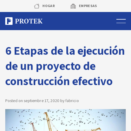
Skip
HOGAR
EMPRESAS
to
content
Sistema de alarmas
6 Etapas de la ejecución
Sistema de cámaras
de un proyecto de
Rastreo vehicular GPS
construcción efectivo
Protek Personas
Corredora de seguros
Posted on
septiembre 17, 2020
by
fabricio
Sobre Protek
Trabaja con nosotros