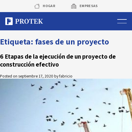
Skip
HOGAR
EMPRESAS
to
content
Sistema de alarmas
Etiqueta:
fases de un proyecto
Sistema de cámaras
6 Etapas de la ejecución de un proyecto de
construcción efectivo
Rastreo vehicular GPS
Posted on
septiembre 17, 2020
by
fabricio
Protek Personas
Corredora de seguros
Sobre Protek
Trabaja con nosotros