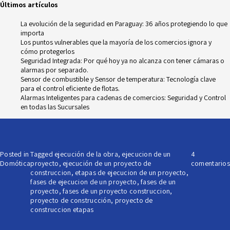
Últimos artículos
La evolución de la seguridad en Paraguay: 36 años protegiendo lo que
importa
Los puntos vulnerables que la mayoría de los comercios ignora y
cómo protegerlos
Seguridad Integrada: Por qué hoy ya no alcanza con tener cámaras o
alarmas por separado.
Sensor de combustible y Sensor de temperatura: Tecnología clave
para el control eficiente de flotas.
Alarmas Inteligentes para cadenas de comercios: Seguridad y Control
en todas las Sucursales
Posted in
Tagged
ejecución de la obra
,
ejecucion de un
4
Domótica
proyecto
,
ejecución de un proyecto de
comentarios
construccion
,
etapas de ejecucion de un proyecto
,
fases de ejecucion de un proyecto
,
fases de un
proyecto
,
fases de un proyecto construccion
,
proyecto de construcción
,
proyecto de
construccion etapas