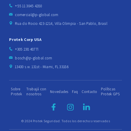
+55 11 3045 4280
comercial@p-global.com
Rua do Rocio 423-1214, Villa Olimpia - San Pablo, Brasil
Protek Corp USA
+305 238 4877l
bosch@p-global.com
13430 s.w. 131st - Miami, FL 33186
Sobre
Trabajá con
Políticas
Novedades
Faq
Contacto
Protek
nosotros
Protek GPS
© 2024 Protek Seguridad. Todos los derechos reservados