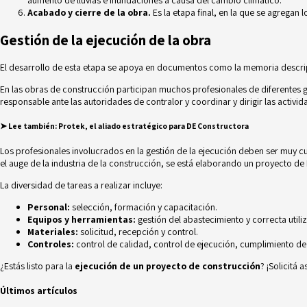
aumento de lluvias e inundaciones a causa del cambio climático.
Acabado y cierre de la obra.
Es la etapa final, en la que se agregan 
Gestión de la ejecución de la obra
El desarrollo de esta etapa se apoya en documentos como la memoria descrip
En las obras de construcción participan muchos profesionales de diferentes 
responsable ante las autoridades de contralor y coordinar y dirigir las activi
➤ Lee también
:
Protek, el aliado estratégico para DE Constructora
Los profesionales involucrados en la gestión de la ejecución deben ser muy c
el auge de la industria de la construcción, se está elaborando un proyecto de
La diversidad de tareas a realizar incluye:
Personal:
selección, formación y capacitación.
Equipos y herramientas:
gestión del abastecimiento y correcta utili
Materiales:
solicitud, recepción y control.
Controles:
control de calidad, control de ejecución, cumplimiento de
¿Estás listo para la
ejecución de un proyecto de construcción
? ¡Solicitá 
Últimos artículos