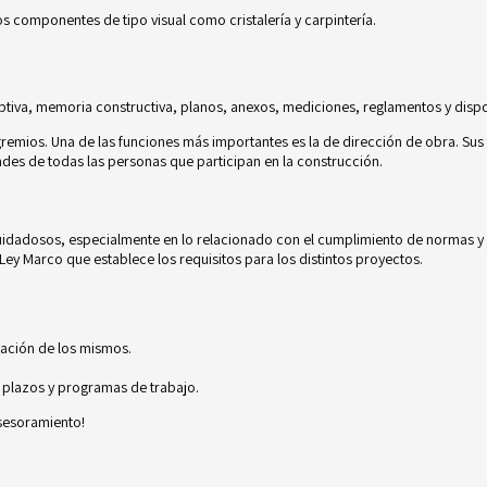
los componentes de tipo visual como cristalería y carpintería.
tiva, memoria constructiva, planos, anexos, mediciones, reglamentos y dispo
gremios. Una de las funciones más importantes es la de
dirección de obra
. Sus
dades de todas las personas que participan en la construcción.
uidadosos, especialmente en lo relacionado con el cumplimiento de normas y l
Ley Marco
que establece los requisitos para los distintos proyectos.
zación de los mismos.
 plazos y programas de trabajo.
asesoramiento!