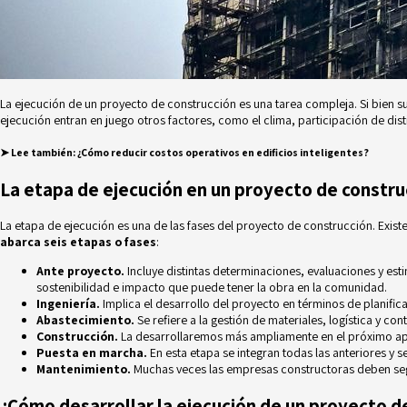
La ejecución de un proyecto de construcción es una tarea compleja. Si bien s
ejecución entran en juego otros factores, como el clima, participación de di
➤ Lee también
:
¿Cómo reducir costos operativos en edificios inteligentes?
La etapa de ejecución en un proyecto de constru
La etapa de ejecución es una de las fases del proyecto de construcción. Existe
abarca seis etapas o fases
:
Ante proyecto.
Incluye distintas determinaciones, evaluaciones y es
sostenibilidad
e impacto que puede tener la obra en la comunidad.
Ingeniería.
Implica el desarrollo del proyecto en términos de planifi
Abastecimiento.
Se refiere a la gestión de materiales, logística y con
Construcción.
La desarrollaremos más ampliamente en el próximo a
Puesta en marcha.
En esta etapa se integran todas las anteriores y se
Mantenimiento.
Muchas veces las empresas constructoras deben segu
¿Cómo desarrollar la ejecución de un proyecto d