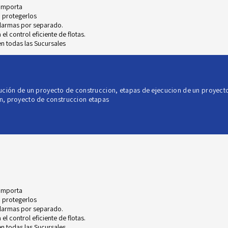
 importa
 protegerlos
alarmas por separado.
l control eficiente de flotas.
n todas las Sucursales
ución de un proyecto de construccion
,
etapas de ejecucion de un proyect
n
,
proyecto de construccion etapas
 importa
 protegerlos
alarmas por separado.
l control eficiente de flotas.
n todas las Sucursales