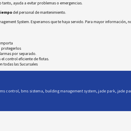
 lo tanto, ayuda a evitar problemas o emergencias.
 tiempo
del personal de mantenimiento.
Management System. Esperamos que te haya servido. Para mayor información,
n
 importa
 protegerlos
alarmas por separado.
l control eficiente de flotas.
n todas las Sucursales
ms control
,
bms sistema
,
building management system
,
jade park
,
jade pa