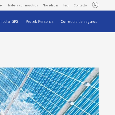
ek
Trabaja con nosotros
Novedades
Faq
Contacto
hicular GPS
Protek Personas
Corredora de seguros