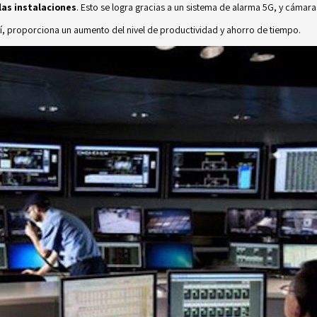
as instalaciones
. Esto se logra gracias a un
sistema de alarma 5G
, y cámara
sí, proporciona un aumento del nivel de productividad y ahorro de tiempo.