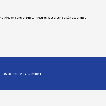
o dudes en contactarnos
. Nuestros asesores te están esperando.
on
rk asuncion
Leave a Comment
Descubrí
el
sistema
de
gestión
BMS:
Building