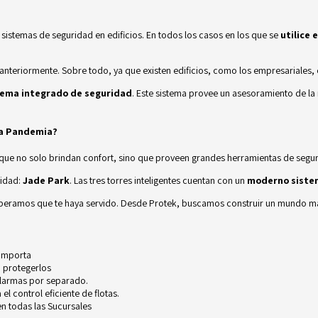
 sistemas de seguridad en edificios. En todos los casos en los que se
utilice 
nteriormente. Sobre todo, ya que existen edificios, como los empresariales,
tema integrado de seguridad
. Este sistema provee un asesoramiento de l
la Pandemia?
 que no solo brindan confort, sino que proveen grandes herramientas de segu
nidad:
Jade Park
. Las tres torres inteligentes cuentan con un
moderno sistem
Esperamos que te haya servido. Desde
Protek
, buscamos construir un mundo m
 importa
 protegerlos
alarmas por separado.
l control eficiente de flotas.
n todas las Sucursales