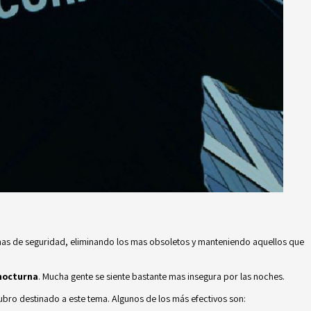
temas de seguridad, eliminando los mas obsoletos y manteniendo aquellos que
nocturna
. Mucha gente se siente bastante mas insegura por las noches.
ubro destinado a este tema. Algunos de los más efectivos son: