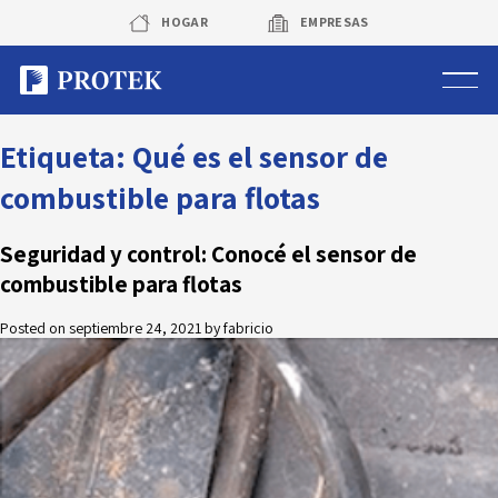
Skip
HOGAR
EMPRESAS
to
content
Sistema de alarmas
Etiqueta:
Qué es el sensor de
combustible para flotas
Sistema de cámaras
Seguridad y control: Conocé el sensor de
Rastreo vehicular GPS
combustible para flotas
Protek Personas
Posted on
septiembre 24, 2021
by
fabricio
Corredora de seguros
Sobre Protek
Trabaja con nosotros