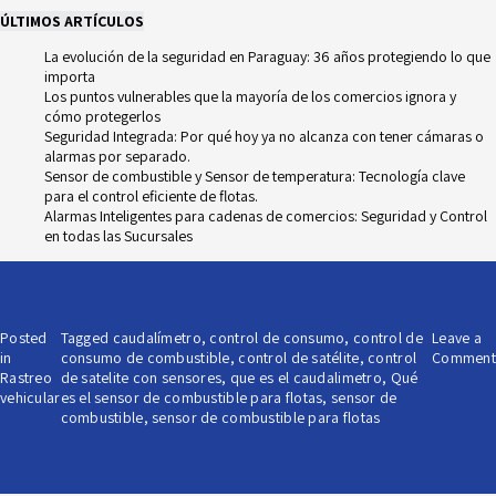
ÚLTIMOS ARTÍCULOS
La evolución de la seguridad en Paraguay: 36 años protegiendo lo que
importa
Los puntos vulnerables que la mayoría de los comercios ignora y
cómo protegerlos
Seguridad Integrada: Por qué hoy ya no alcanza con tener cámaras o
alarmas por separado.
Sensor de combustible y Sensor de temperatura: Tecnología clave
para el control eficiente de flotas.
Alarmas Inteligentes para cadenas de comercios: Seguridad y Control
en todas las Sucursales
Posted
Tagged
caudalímetro
,
control de consumo
,
control de
Leave a
in
consumo de combustible
,
control de satélite
,
control
Comment
Rastreo
de satelite con sensores
,
que es el caudalimetro
,
Qué
vehicular
es el sensor de combustible para flotas
,
sensor de
combustible
,
sensor de combustible para flotas