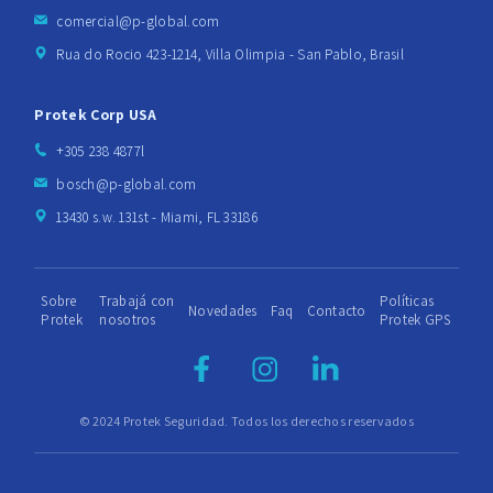
comercial@p-global.com
Rua do Rocio 423-1214, Villa Olimpia - San Pablo, Brasil
Protek Corp USA
+305 238 4877l
bosch@p-global.com
13430 s.w. 131st - Miami, FL 33186
Sobre
Trabajá con
Políticas
Novedades
Faq
Contacto
Protek
nosotros
Protek GPS
© 2024 Protek Seguridad. Todos los derechos reservados