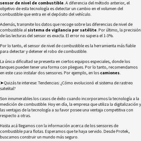
sensor de nivel de combustible
. A diferencia del método anterior, el
objetivo de esta tecnología es detectar un cambio en el volumen del
combustible que entra en el depósito del vehículo.
Además, transmite los datos que recoge sobre las diferencias de nivel de
combustible al
sistema de vigilancia por satélite
.
Por último, la precisión
de las lecturas del sensor es exacta. El error no supera el 1-3%.
Por lo tanto, el sensor de nivel de combustible es la herramienta más fiable
para detectar y detener el robo de combustible.
La única dificultad se presenta en ciertos equipos especiales, donde los
tanques pueden tener una forma con pliegues. Por lo tanto, recomendamos
en este caso instalar dos sensores. Por ejemplo, en los
camiones
.
➤Quizás te interese:
Tendencias: ¿Cómo evolucionó el sistema de rastreo
satelital?
Son innumerables los
casos de éxito
cuando incorporamos la tecnología a la
medición de combustible. Hoy en día, la empresa que utiliza la digitalización y
las ventajas de la tecnología a su favor posee una ventaja competitiva con
respecto a otras.
Hasta acá llegamos con la información acerca de los sensores de
combustible para flotas. Esperamos que te haya servido. Desde
Protek
,
buscamos construir un mundo más seguro.