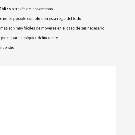
ública
a través de las ventanas.
ue no es posible cumplir con esta regla del todo.
emás son muy fáciles de moverse en el caso de ser necesario.
 pieza para cualquier delincuente.
incendio.