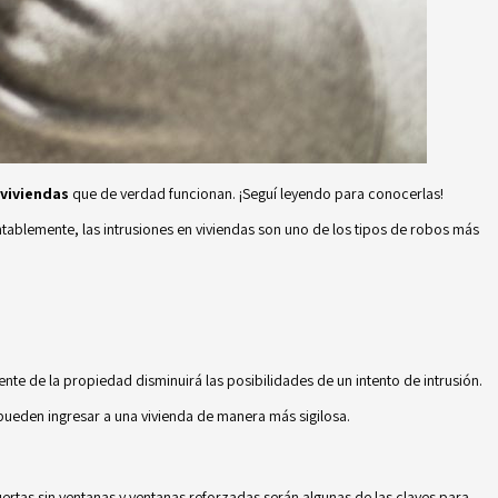
 viviendas
que de verdad funcionan. ¡Seguí leyendo para conocerlas!
ntablemente, las intrusiones en viviendas son uno de los tipos de robos más
rente de la propiedad disminuirá las posibilidades de un intento de intrusión.
pueden ingresar a una vivienda de manera más sigilosa.
uertas sin ventanas y ventanas reforzadas serán algunas de las claves para